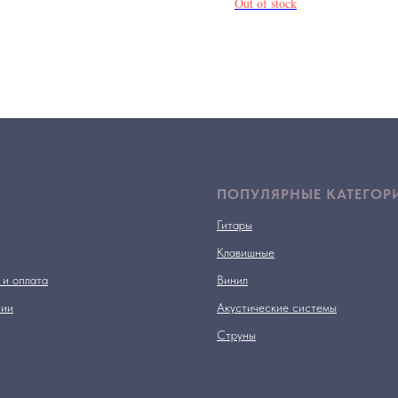
Out of stock
ПОПУЛЯРНЫЕ КАТЕГОР
Гитары
Клавишные
 и оплата
Винил
нии
Акустические системы
Струны