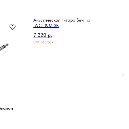
Акустическая гитара Sevillia
IWС-39M SB
7 320
р.
Out of stock
/канон
Звук
02AB
950