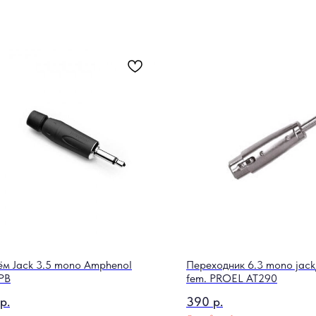
ём Jack 3.5 mono Amphenol
Переходник 6.3 mono jack
PB
fem. PROEL AT290
р.
390
р.