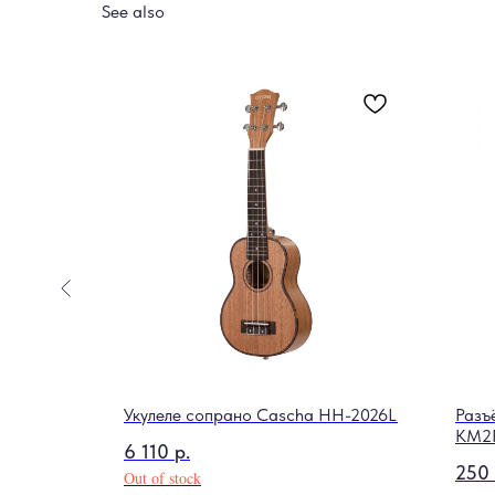
See also
ком Cherub
Укулеле сопрано Cascha HH-2026L
Разъ
KM2
6 110
р.
250
Out of stock