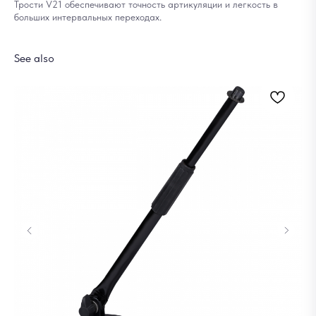
Трости V21 обеспечивают точность артикуляции и легкость в
больших интервальных переходах.
See also
Ба
15
Out