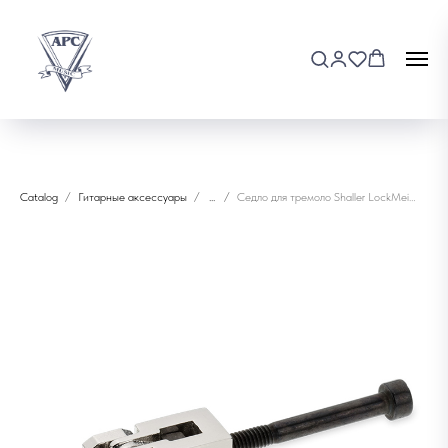
Catalog
Гитарные аксессуары
...
Седло для тремоло Shaller LockMeister M4x40D