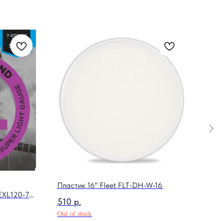
Пластик 16" Fleet FLT-DH-W-16
Комб
EXL120-7
510
р.
9 4
Out of stock
Out o