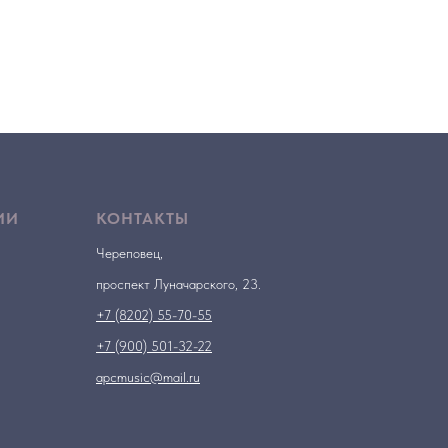
ИИ
КОНТАКТЫ
Череповец,
проспект Луначарского, 23.
+7 (8202) 55-70-55
+7 (900) 501-32-22
apcmusic@mail.ru