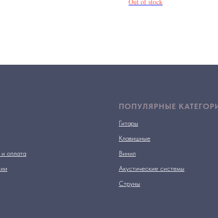
Out of stock
ПОПУЛЯРНЫЕ КАТЕГОР
Гитары
Клавишные
 и оплата
Винил
нии
Акустические системы
Струны