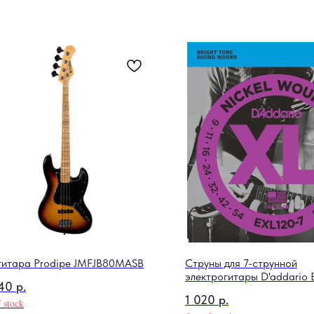
гитара Prodipe JMFJB80MASB
Струны для 7-струнной
электрогитары D'addario 
40
р.
XL
1 020
р.
 stock