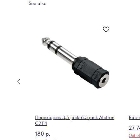
See also
4B/ID
Переходник 3,5 jack-6.5 jack Alctron
Бас-
С2114
27 7
180
р.
Out of