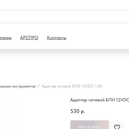
пании
АРСПРО
Контакты
вишных инструментов
Адаптер сетевой БПИ 12VDC 1.0A
Адаптер сетевой БПИ 12VDC
530
р.
Out of stock