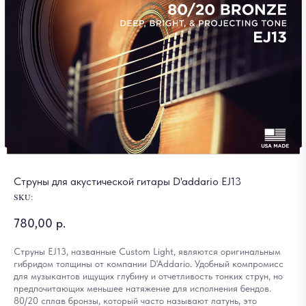
Струны для акустической гитары D'addario EJ13
SKU:
780,00
р.
Струны EJ13, названные Custom Light, являются оригинальным
гибридом толщины от компании D'Addario. Удобный компромисс
для музыкантов ищущих глубину и отчетливость тонких струн, но
предпочитающих меньшее натяжение для исполнения бендов.
80/20 сплав бронзы, который часто называют латунь, это