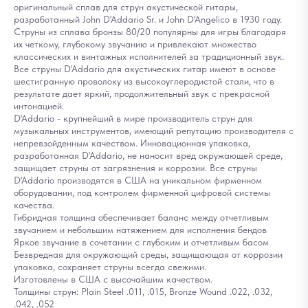
оригинальный сплав для струн акустической гитары,
разработанный John D'Addario Sr. и John D'Angelico в 1930 году.
Струны из сплава бронзы 80/20 популярны для игры благодаря
их четкому, глубокому звучанию и привлекают множество
классических и винтажных исполнителей за традиционный звук.
Все струны D'Addario для акустических гитар имеют в основе
шестигранную проволоку из высокоуглеродистой стали, что в
результате дает яркий, продолжительный звук с прекрасной
интонацией.
D'Addario - крупнейший в мире производитель струн для
музыкальных инструментов, имеющий репутацию производителя с
непревзойденным качеством. Инновационная упаковка,
разработанная D'Addario, не наносит вред окружающей среде,
защищает струны от загрязнения и коррозии. Все струны
D'Addario производятся в США на уникальном фирменном
оборудовании, под контролем фирменной цифровой системы
качества.
Гибридная толщина обеспечивает баланс между отчетливым
звучанием и небольшим натяжением для исполнения бендов
Яркое звучание в сочетании с глубоким и отчетливым басом
Безвредная для окружающий среды, защищающая от коррозии
упаковка, сохраняет струны всегда свежими.
Изготовлены в США с высочайшим качеством.
Толщины струн: Plain Steel .011, .015, Bronze Wound .022, .032,
.042, .052