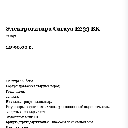
Электрогитара Caraya E233 BK
Caraya
14990,00
р.
В корзину
Мензура: 648мм.
Корпус: древесина твердых пород.
Гриф: клен.
22 лада.
Накладка грифа: палисандр.
Регуляторы: 1 громкости, 1 тона, 3-позиционный переключатель.
Защитная накладка: нет.
Звукосниматели: HH.
Бридж (струнодержатель): Tune-o-matic со стоп-баром.
Цвет: черный.