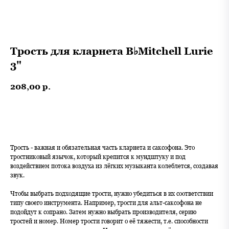
Трость для кларнета B♭Mitchell Lurie
3"
208,00
р.
В корзину
Трость - важная и обязательная часть кларнета и саксофона. Это
тростниковый язычок, который крепится к мундштуку и под
воздействием потока воздуха из лёгких музыканта колеблется, создавая
звук.
Чтобы выбрать подходящие трости, нужно убедиться в их соответствии
типу своего инструмента. Например, трости для альт-саксофона не
подойдут к сопрано. Затем нужно выбрать производителя, серию
тростей и номер. Номер трости говорит о её тяжести, т.е. способности