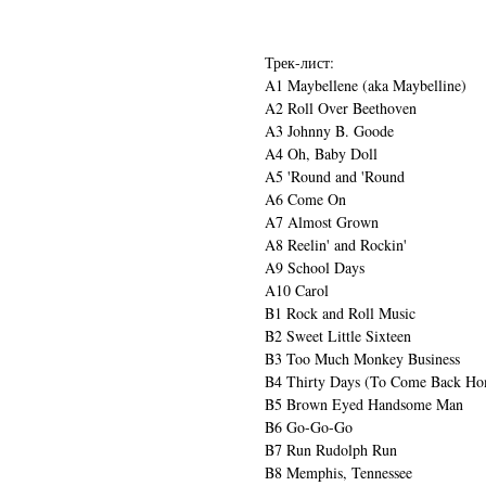
Трек-лист:
A1 Maybellene (aka Maybelline)
A2 Roll Over Beethoven
A3 Johnny B. Goode
A4 Oh, Baby Doll
A5 'Round and 'Round
A6 Come On
A7 Almost Grown
A8 Reelin' and Rockin'
A9 School Days
A10 Carol
B1 Rock and Roll Music
B2 Sweet Little Sixteen
B3 Too Much Monkey Business
B4 Thirty Days (To Come Back H
B5 Brown Eyed Handsome Man
B6 Go-Go-Go
B7 Run Rudolph Run
B8 Memphis, Tennessee