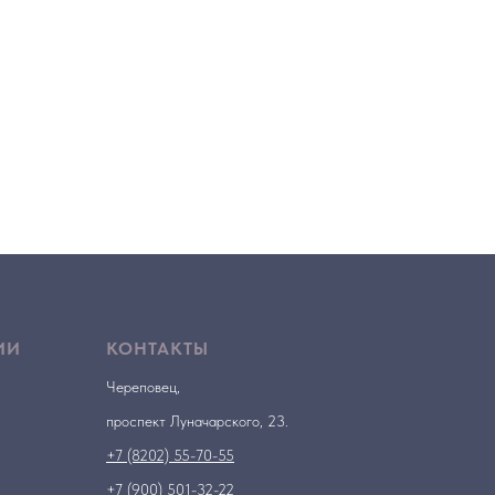
ИИ
КОНТАКТЫ
Череповец,
проспект Луначарского, 23.
+7 (8202) 55-70-55
+7 (900) 501-32-22