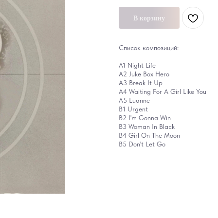
В корзину
Список композиций:
A1 Night Life
A2 Juke Box Hero
A3 Break It Up
A4 Waiting For A Girl Like You
A5 Luanne
B1 Urgent
B2 I'm Gonna Win
B3 Woman In Black
B4 Girl On The Moon
B5 Don't Let Go