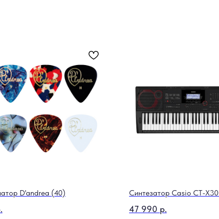
атор D'andrea (40)
Синтезатор Casio CT-X3
.
47 990
р.