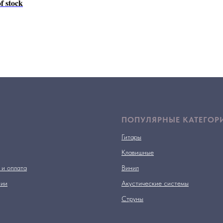
f stock
ПОПУЛЯРНЫЕ КАТЕГОР
Гитары
Клавишные
 и оплата
Винил
нии
Акустические системы
Струны