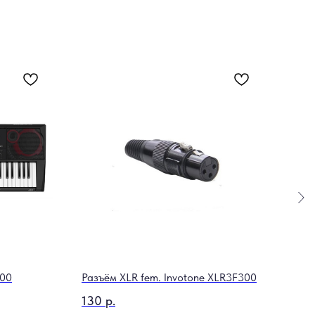
000
Разъём XLR fem. Invotone XLR3F300
Циф
S160
130
р.
54 