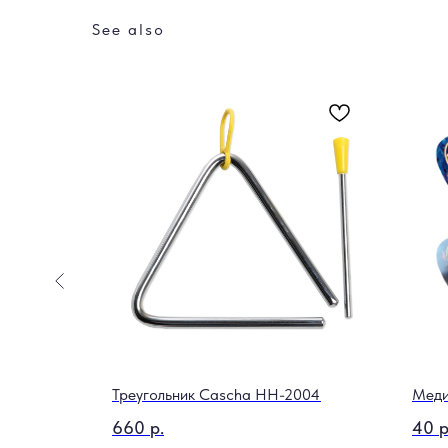
See also
гитары La
Треугольник Cascha HH-2004
Меди
660
р.
40
р