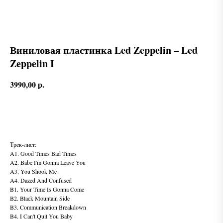
Виниловая пластинка Led Zeppelin – Led
Zeppelin I
3990,00
р.
В корзину
Трек-лист:
A1. Good Times Bad Times
A2. Babe I'm Gonna Leave You
A3. You Shook Me
A4. Dazed And Confused
B1. Your Time Is Gonna Come
B2. Black Mountain Side
B3. Communication Breakdown
B4. I Can't Quit You Baby