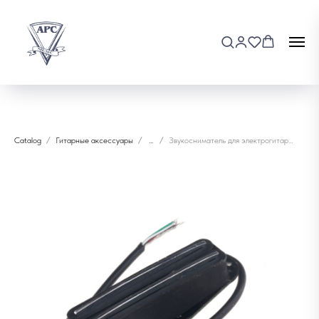
Catalog
Гитарные аксессуары
...
Звукосниматель для электрогитары Musiclily M533