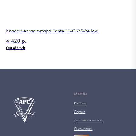
Классическая гитара Fante FT-CB39-Yellow
Ме
4 420
р.
8
Out of stock
Out
МЕНЮ
Каталог
Сервис
Доставка и оплата
О компании