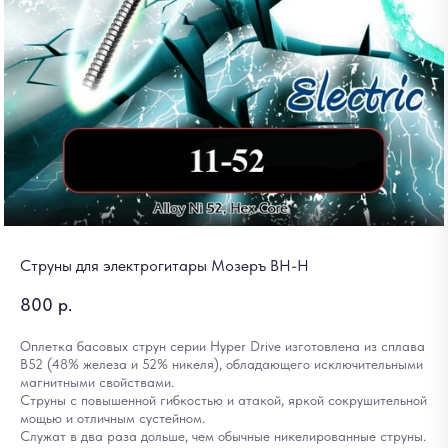
Струны для электрогитары Мозеръ BH-H
800
р.
Оплетка басовых струн серии Hyper Drive изготовлена из сплава
B52 (48% железа и 52% никеля), обладающего исключительными
магнитными свойствами.
Струны с повышенной гибкостью и атакой, яркой сокрушительной
мощью и отличным сустейном.
Служат в два раза дольше, чем обычные никелированные струны.