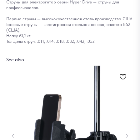
Струны для электрогитар серии Hyper Drive — струны для
профессионалов.
Первые струны — высококачественная сталь производства США.
Басовые струны — шестигранная стальная основа, оплетка B52
(США).
Heavy 61,2кг.
Толщины струн: .011, .014, .018, .032, .042, .052
See also
Ук
5 
Out