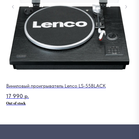
Виниловый проигрыватель Lenco LS-55BLACK
Тр
17 990
р.
3
Out of stock