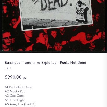
Виниловая пластинка Exploited - Punks Not Dead
SKU:
5990,00
р.
A1 Punks Not Dead
A2 Mucky Pup
A3 Cop Cars
A4 Free Flight
A5 Army Life (Part 2)