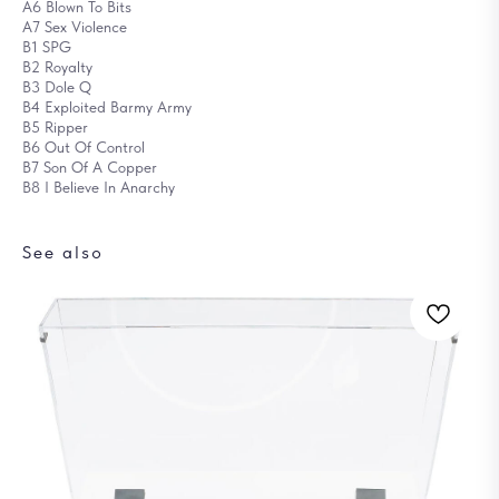
A6 Blown To Bits
A7 Sex Violence
B1 SPG
B2 Royalty
B3 Dole Q
B4 Exploited Barmy Army
B5 Ripper
B6 Out Of Control
B7 Son Of A Copper
B8 I Believe In Anarchy
See also