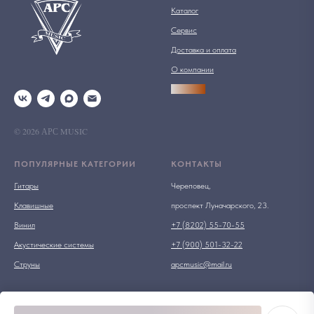
Каталог
Сервис
Доставка и оплата
О компании
АРСПРО
© 2026 АРС MUSIC
ПОПУЛЯРНЫЕ КАТЕГОРИИ
КОНТАКТЫ
Гитары
Череповец,
Клавишные
проспект Луначарского, 23.
Винил
+7 (8202) 55-70-55
Акустические системы
+7 (900) 501-32-22
Струны
apcmusic@mail.ru