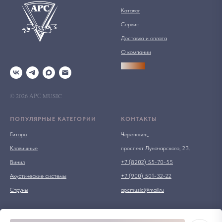
Каталог
Сервис
Доставка и оплата
О компании
АРСПРО
© 2026 АРС MUSIC
ПОПУЛЯРНЫЕ КАТЕГОРИИ
КОНТАКТЫ
Гитары
Череповец,
Клавишные
проспект Луначарского, 23.
Винил
+7 (8202) 55-70-55
Акустические системы
+7 (900) 501-32-22
Струны
apcmusic@mail.ru