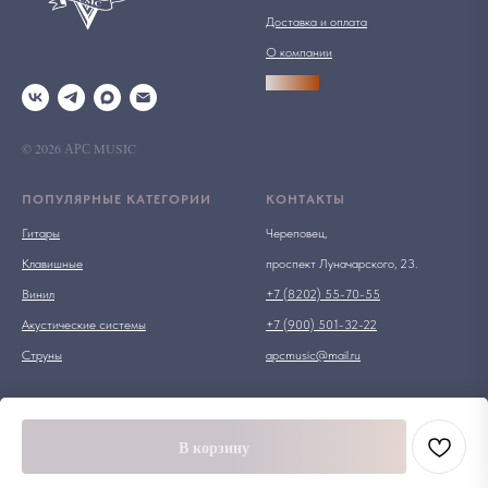
Доставка и оплата
О компании
АРСПРО
© 2026 АРС MUSIC
ПОПУЛЯРНЫЕ КАТЕГОРИИ
КОНТАКТЫ
Гитары
Череповец,
Клавишные
проспект Луначарского, 23.
Винил
+7 (8202) 55-70-55
Акустические системы
+7 (900) 501-32-22
Струны
apcmusic@mail.ru
В корзину