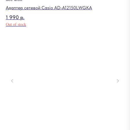
Адаптер сетевой Casio AD-A12150LWGKA
Ре
1 990
р.
1 
Out of stock
Out