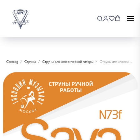
Catalog
Струны
Струны для классической гитары
Струны для классической гитары Господин музыкант N73f SAVA