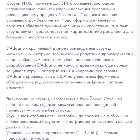
Струны NYXL прочнее и до 131% стабильнее, благодаря
использованию новой технологии волочения проволоки и
революционному процессу “fusion twist” для изготовления
стальных струн без оплетки. Новая формула никелевого
покрытия обладает лучшими магнитными свойствами, а значит
струны звучат громче, частотная характеристика расширена для
большего присутствия и кранча.
D'Addario - крупнейший в мире производитель струн для
музыкальных инструментов, имеющий репутацию производителя с
непревзойденным качеством. Инновационная упаковка,
разработанная D'Addario, не наносит вред окружающей среде,
защищает струны от загрязнения и коррозии. Все струны
D'Addario производятся в США на уникальном фирменном
оборудовании, под контролем фирменной цифровой системы
качества.
Эксклюзивные струны, изготовлены в Нью-Йорке. Стальной
сплав с высоким содержанием углерода для невиданной
прочности — играйте без страха.
Улучшенная стабильность настройки, по сравнению с обычными
никелированными струнами — настраиваются быстрее и дольше
держат строй
Увеличенный отклик средних частот (1 - 3.5 кГц) — больше
присутствия и кранча.