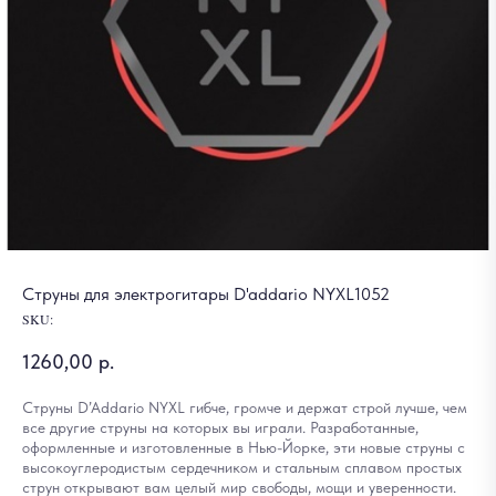
Струны для электрогитары D'addario NYXL1052
SKU:
1260,00
р.
Струны D’Addario NYXL гибче, громче и держат строй лучше, чем
все другие струны на которых вы играли. Разработанные,
оформленные и изготовленные в Нью-Йорке, эти новые струны с
высокоуглеродистым сердечником и стальным сплавом простых
струн открывают вам целый мир свободы, мощи и уверенности.