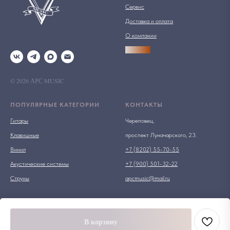
Сервис
Доставка и оплата
О компании
АРСПРО
© 2026 АРС MUSIC
ПОПУЛЯРНЫЕ КАТЕГОРИИ
КОНТАКТЫ
Гитары
Череповец,
Клавишные
проспект Луначарского, 23.
Винил
+7 (8202) 55-70-55
Акустические системы
+7 (900) 501-32-22
Струны
apcmusic@mail.ru
В корзину