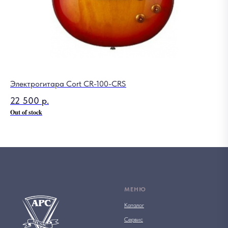
Электрогитара Cort CR-100-CRS
Ди
22 500
р.
6 
Out of stock
МЕНЮ
Каталог
Сервис