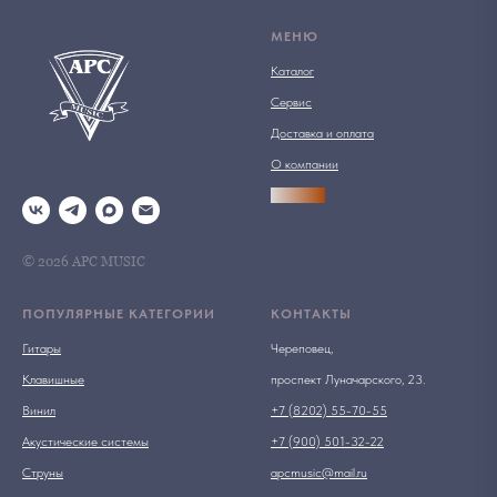
МЕНЮ
Каталог
Сервис
Доставка и оплата
О компании
АРСПРО
© 2026 АРС MUSIC
ПОПУЛЯРНЫЕ КАТЕГОРИИ
КОНТАКТЫ
Гитары
Череповец,
Клавишные
проспект Луначарского, 23.
Винил
+7 (8202) 55-70-55
Акустические системы
+7 (900) 501-32-22
Струны
apcmusic@mail.ru