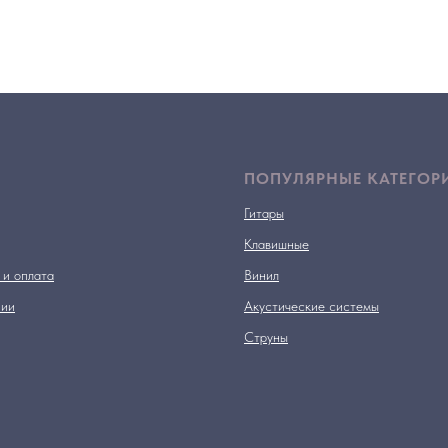
ПОПУЛЯРНЫЕ КАТЕГОР
Гитары
Клавишные
 и оплата
Винил
нии
Акустические системы
Струны