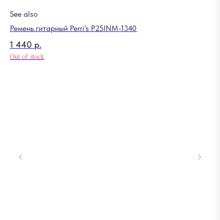
See also
Ремень гитарный Perri's P25INM-1340
1 440
р.
Out of stock