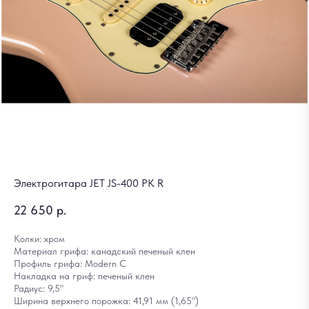
Электрогитара JET JS-400 PK R
22 650
р.
Колки: хром
Материал грифа: канадский печеный клен
Профиль грифа: Modern C
Накладка на гриф: печеный клен
Радиус: 9,5"
Ширина верхнего порожка: 41,91 мм (1,65")