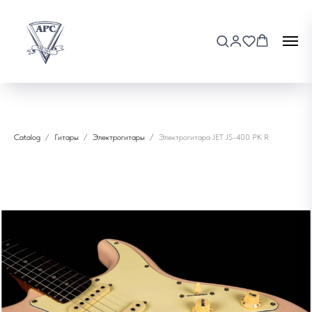
Catalog
Гитары
Электрогитары
Электрогитара JET JS-400 PK R