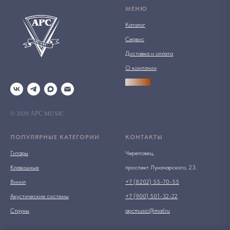
МЕНЮ
Каталог
Сервис
Доставка и оплата
О компании
АРСПРО
© 2026 АРС MUSIC
ПОПУЛЯРНЫЕ КАТЕГОРИИ
КОНТАКТЫ
Гитары
Череповец,
Клавишные
проспект Луначарского, 23.
Винил
+7 (8202) 55-70-55
Акустические системы
+7 (900) 501-32-22
Струны
apcmusic@mail.ru