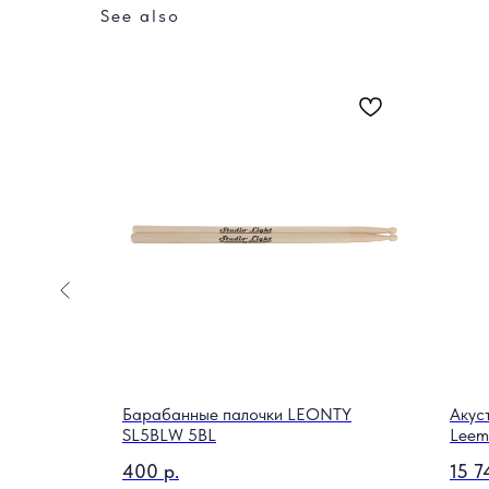
See also
Барабанные палочки LEONTY
Акус
SL5BLW 5BL
Leem
400
р.
15 7