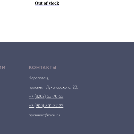
Out of stock
ИИ
КОНТАКТЫ
Череповец,
проспект Луначарского, 23.
+7 (8202) 55-70-55
+7 (900) 501-32-22
apcmusic@mail.ru