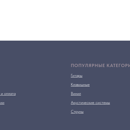
ПОПУЛЯРНЫЕ КАТЕГОР
Гитары
Клавишные
 и оплата
Винил
нии
Акустические системы
Струны