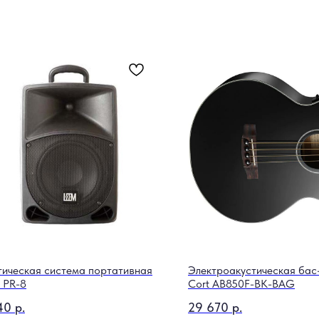
тическая система портативная
Электроакустическая бас
 PR-8
Cort AB850F-BK-BAG
40
р.
29 670
р.