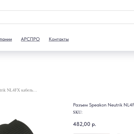
пании
АРСПРО
Контакты
Разъем Speakon Neutrik NL4FX кабельный 4-х контактный
Разъем Speakon Neutrik NL4
SKU:
482,00
р.