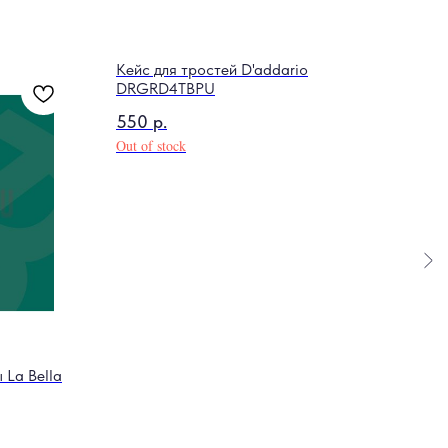
Кейс для тростей D'addario
DRGRD4TBPU
550
р.
Out of stock
 La Bella
Вини
Unkn
4 8