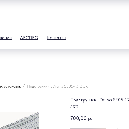
пании
АРСПРО
Контакты
ых установок
Подструнник LDrums SE05-1312CR
Подструнник LDrums SE05-1
SKU:
700,00
р.