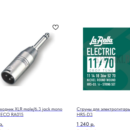
ходник XLR male/6.3 jack mono
Струны для электрогитары
 ECO RA015
HRS-D3
р.
1 240
р.