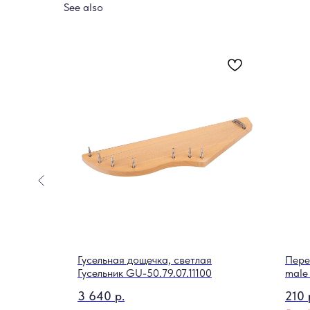
See also
rth Nova
Гусельная дощечка, светлая
Пере
Гусельник GU-50.79.07.11100
male
3 640
р.
210