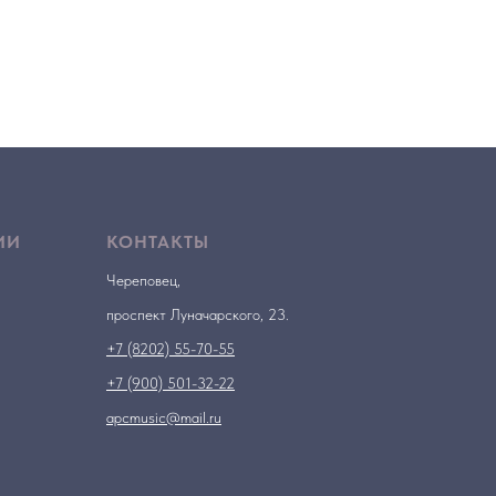
ИИ
КОНТАКТЫ
Череповец,
проспект Луначарского, 23.
+7 (8202) 55-70-55
+7 (900) 501-32-22
apcmusic@mail.ru