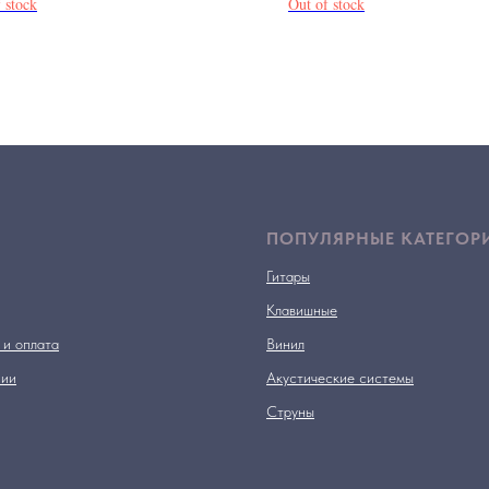
 stock
Out of stock
ПОПУЛЯРНЫЕ КАТЕГОР
Гитары
Клавишные
 и оплата
Винил
нии
Акустические системы
Струны