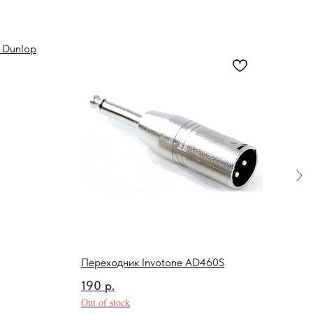
 Dunlop
178
Соль
Изда
68
Out o
Переходник Invotone AD460S
190
р.
Out of stock