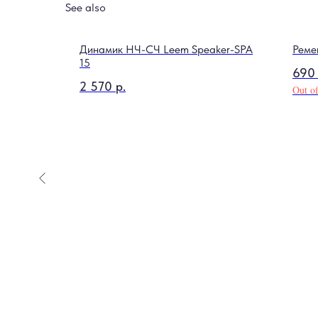
See also
1306SCR
Динамик НЧ-СЧ Leem Speaker-SPA
Реме
15
690
2 570
р.
Out of