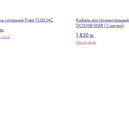
нь гитарный Fidel FL0034C
Кабель инструментальный
DCIS10R MXR (3 метра)
р.
1 830
р.
 stock
Out of stock