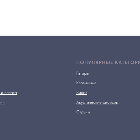
ПОПУЛЯРНЫЕ КАТЕГОР
Гитары
Клавишные
 и оплата
Винил
нии
Акустические системы
Струны