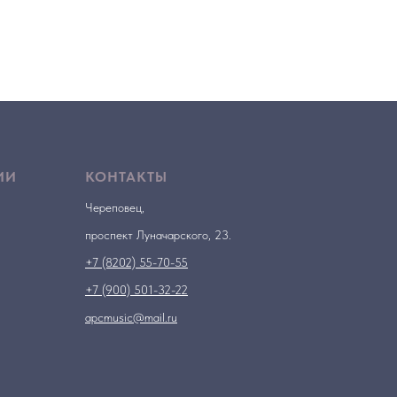
ИИ
КОНТАКТЫ
Череповец,
проспект Луначарского, 23.
+7 (8202) 55-70-55
+7 (900) 501-32-22
apcmusic@mail.ru