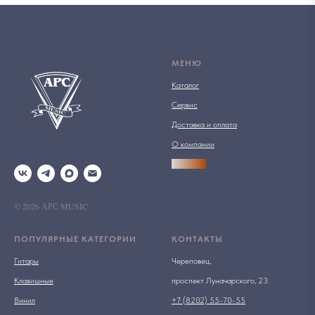
МЕНЮ
Каталог
Сервис
Доставка и оплата
О компании
АРСПРО
© 2026 АРС MUSIC
ПОПУЛЯРНЫЕ КАТЕГОРИИ
КОНТАКТЫ
Гитары
Череповец,
Клавишные
проспект Луначарского, 23.
Винил
+7 (8202) 55-70-55