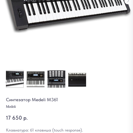
Синтезатор Medeli M361
Medeli
17 650
р.
Клавиатура: 61 клавиша (touch response).