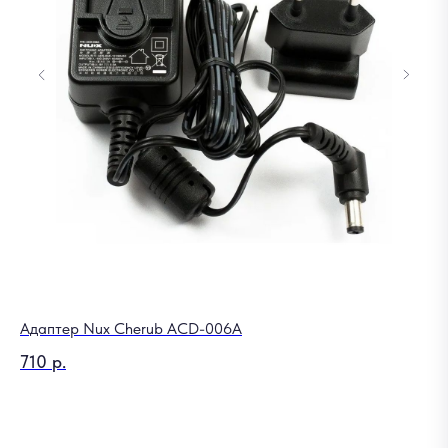
Адаптер Nux Cherub ACD-006A
Ре
710
р.
2
Out