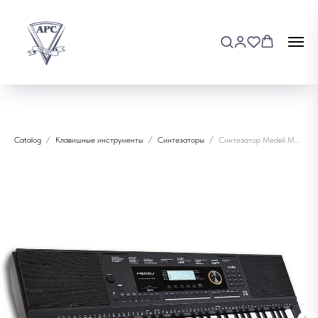
Catalog
Клавишные инструменты
Синтезаторы
Синтезатор Medeli M361