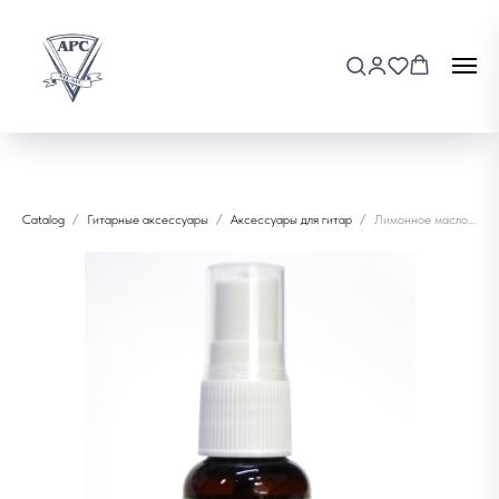
Catalog
Гитарные аксессуары
Аксессуары для гитар
Лимонное масло EasyFix EF-L06530