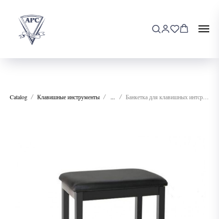
Catalog
Клавишные инструменты
...
Банкетка для клавишных интсрументов Foix Q-90H (D-90H)