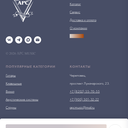
Каталог
Сервис
Доставка и оплата
О компании
АРСПРО
© 2026 АРС MUSIC
ПОПУЛЯРНЫЕ КАТЕГОРИИ
КОНТАКТЫ
Гитары
Череповец,
Клавишные
проспект Луначарского, 23.
Винил
+7 (8202) 55-70-55
Акустические системы
+7 (900) 501-32-22
Струны
apcmusic@mail.ru