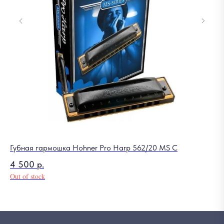
Губная гармошка Hohner Pro Harp 562/20 MS C
Де
4 500
р.
5
Out of stock
Out