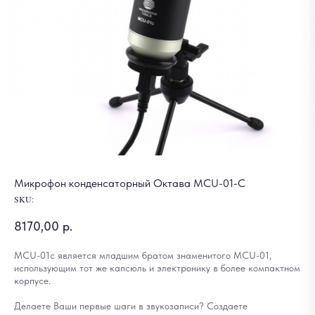
Микрофон конденсаторный Октава MCU-01-C
SKU:
8170,00
р.
MCU-01c является младшим братом знаменитого MCU-01,
использующим тот же капсюль и электронику в более компактном
корпусе.
Делаете Ваши первые шаги в звукозаписи? Создаете