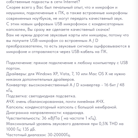
собственные подкасты в сети Internet?
Скорее всего у Вас был печальный опыт, что и микрофон и
наушники, подключенные к ПК, а также встроенные микрофоны
современных ноутбуков, не могут передать качественый звук.
С этим новым цифровым USB микрофоном с конденсаторным
капсюлем, Вы сразу же сделаете качественый скачок!
Вам не нужны дорогие звуковые карты или микшеры, потому что
вы получите USB-микрофон со встроенным A / D
преобразователем, то есть звуковые сигналы оцифровываются в
микрофоне и отправляются через USB-кабель на ПК.
Подключение: прямое подключение к любому компьютеру с USB
портом.
Драйверы: для Windows XP, Vista, 7, 10 или Mac OS X не нужно
никаких дополнительных драйверов.
Конвертер: высококачественный A / D конвертер - 16 бит / 48
кГц.
Подсветка: светодиодная подсветка.
АЧХ: очень сбалансированная, почти линейная АЧХ.
Капсюль: конденсаторный капсюль с большой мембраной.
Диаграмма направленности: кардиоида.
Чувствительность: 36 мВ/Па ( на частоте 1 кГц).
Максимальный уровень звукового давления при 0,5% THD на
1000 Гц: 135 дБ.
Частотный диапазон: 30-20000Гц.