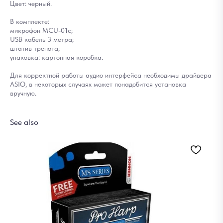
Цвет: черный.
В комплекте:
микрофон MCU-01с;
USB кабель 3 метра;
штатив тренога;
упаковка: картонная коробка.
Для корректной работы аудио интерфейса необходимы драйвера
ASIO, в некоторых случаях может понадобится установка
вручную.
See also