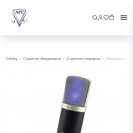
Catalog
Студийное оборудование
Студийные микрофоны
Микрофон конденсаторный Октава MCU-01-C