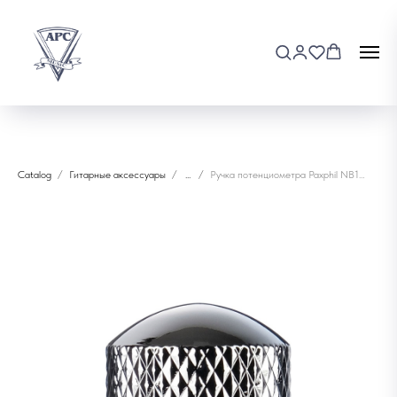
Catalog
Гитарные аксессуары
...
Ручка потенциометра Paxphil NB104-CR