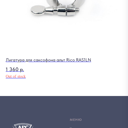
Лигатура для саксофона альт Rico RAS1LN
Пе
1 360
р.
19
Out of stock
Out
МЕНЮ