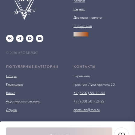
Каталог
Сервис
Доставка и оплата
О компании
АРСПРО
© 2026 АРС MUSIC
ПОПУЛЯРНЫЕ КАТЕГОРИИ
КОНТАКТЫ
Гитары
Череповец,
Клавишные
проспект Луначарского, 23.
Винил
+7 (8202) 55-70-55
Акустические системы
+7 (900) 501-32-22
Струны
apcmusic@mail.ru