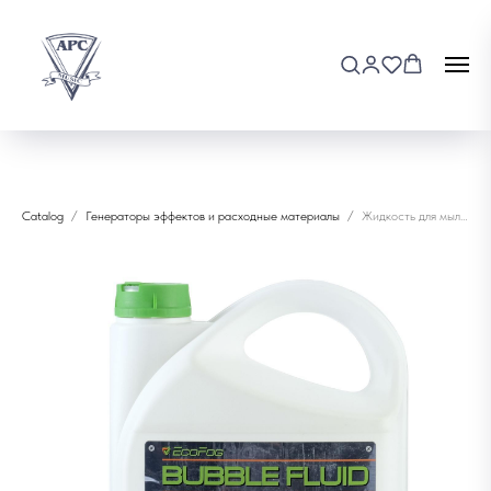
Catalog
Генераторы эффектов и расходные материалы
Жидкость для мыльных пузырей EcoFog EF-Mamba-4.7L