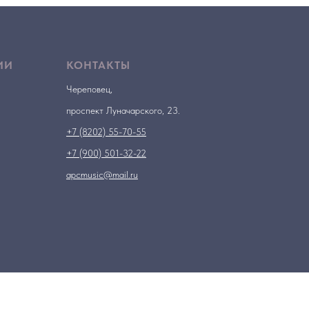
ИИ
КОНТАКТЫ
Череповец,
проспект Луначарского, 23.
+7 (8202) 55-70-55
+7 (900) 501-32-22
apcmusic@mail.ru