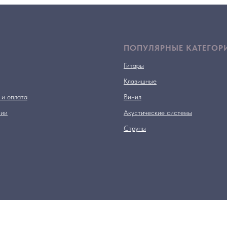
ПОПУЛЯРНЫЕ КАТЕГОР
Гитары
Клавишные
 и оплата
Винил
нии
Акустические системы
Струны