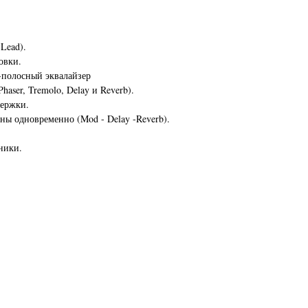
 Lead).
овки.
3-полосный эквалайзер
haser, Tremolo, Delay и Reverb).
держки.
ны одновременно (Mod - Delay -Reverb).
ники.