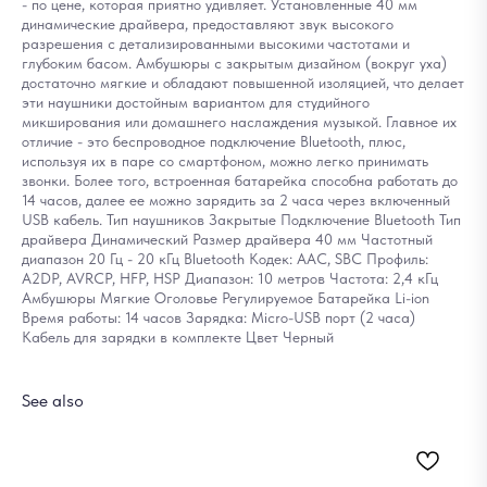
- по цене, которая приятно удивляет. Установленные 40 мм
динамические драйвера, предоставляют звук высокого
разрешения с детализированными высокими частотами и
глубоким басом. Амбушюры с закрытым дизайном (вокруг уха)
достаточно мягкие и обладают повышенной изоляцией, что делает
эти наушники достойным вариантом для студийного
микширования или домашнего наслаждения музыкой. Главное их
отличие - это беспроводное подключение Bluetooth, плюс,
используя их в паре со смартфоном, можно легко принимать
звонки. Более того, встроенная батарейка способна работать до
14 часов, далее ее можно зарядить за 2 часа через включенный
USB кабель. Тип наушников Закрытые Подключение Bluetooth Тип
драйвера Динамический Размер драйвера 40 мм Частотный
диапазон 20 Гц - 20 кГц Bluetooth Кодек: AAC, SBC Профиль:
A2DP, AVRCP, HFP, HSP Диапазон: 10 метров Частота: 2,4 кГц
Амбушюры Мягкие Оголовье Регулируемое Батарейка Li-ion
Время работы: 14 часов Зарядка: Micro-USB порт (2 часа)
Кабель для зарядки в комплекте Цвет Черный
See also