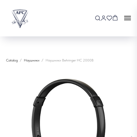
Catalog
Наушники
Наушники Behringer HС 2000B