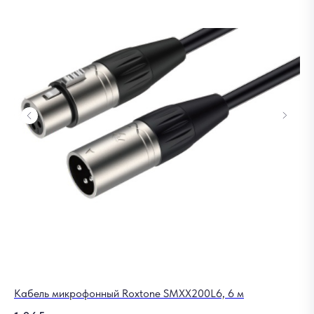
Кабель микрофонный Roxtone SMXX200L6, 6 м
Ак