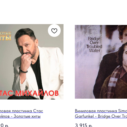
ловая пластинка Стас
Виниловая пластинка Sim
йлов - Золотые хиты
Garfunkel - Bridge Over Tr
Water
90
р.
3 915
р.