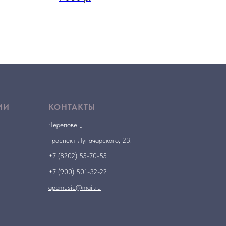
ИИ
КОНТАКТЫ
Череповец,
проспект Луначарского, 23.
+7 (8202) 55-70-55
+7 (900) 501-32-22
apcmusic@mail.ru