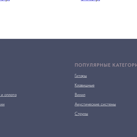
ПОПУЛЯРНЫЕ КАТЕГОР
Гитары
Клавишные
 и оплата
Винил
нии
Акустические системы
Струны