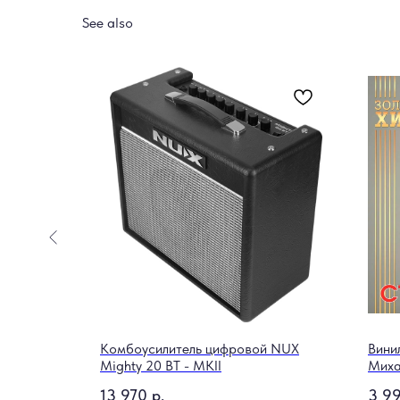
See also
hure
Комбоусилитель цифровой NUX
Вини
Mighty 20 BT - MKII
Миха
13 970
р.
3 9