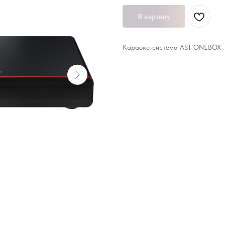
В корзину
Караоке-система AST ONEBOX