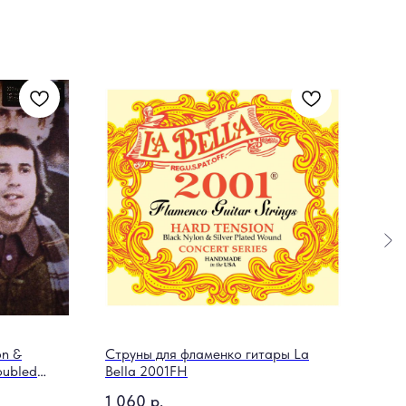
on &
Струны для фламенко гитары La
Плас
oubled
Bella 2001FH
Gri
1 060
р.
58