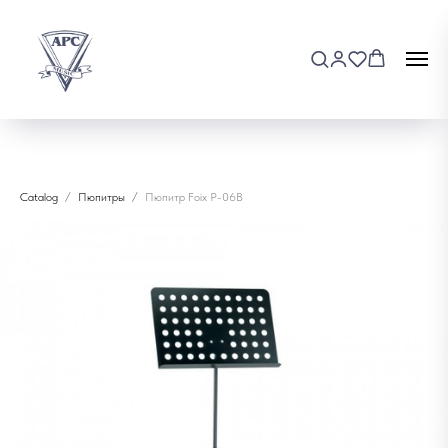
Catalog
Пюпитры
Пюпитр Foix P-06B