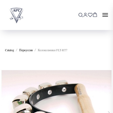
Catalog
Перкуссия
Колокольчики FLT-RT7