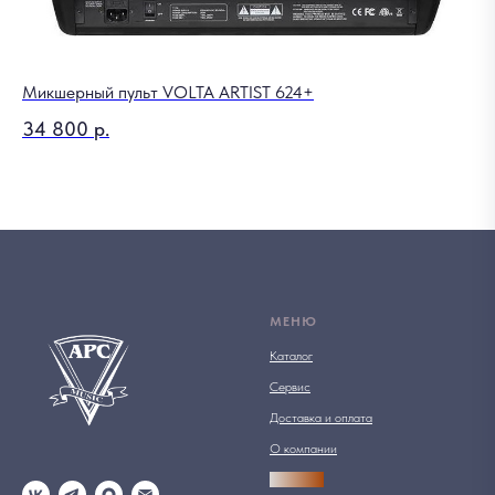
Микшерный пульт VOLTA ARTIST 624+
Зв
34 800
р.
8
Out
МЕНЮ
Каталог
Сервис
Доставка и оплата
О компании
АРСПРО