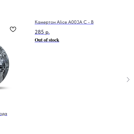
Камертон Alice A003A C - B
285
р.
Out of stock
ода
Стр
DM
250