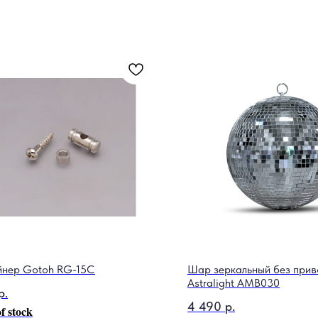
йнер Gotoh RG-15C
Шар зеркальный без прив
Astralight AMB030
р.
4 490
р.
f stock