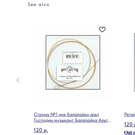
See also
102009003
Струна №1 для балалайки альт
Рете
Господин музыкант Балалайка Альт
120
ФБ
120
р.
Out o