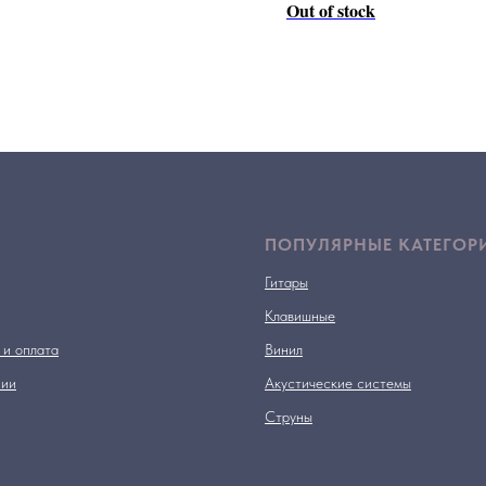
Out of stock
ПОПУЛЯРНЫЕ КАТЕГОР
Гитары
Клавишные
 и оплата
Винил
нии
Акустические системы
Струны