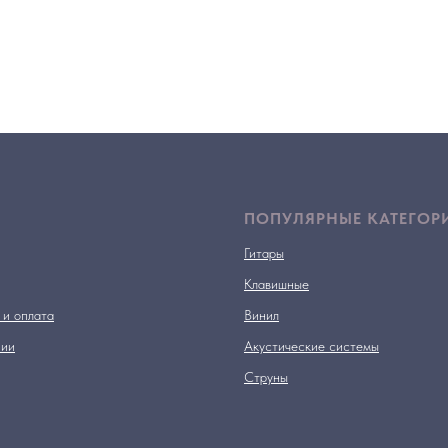
ПОПУЛЯРНЫЕ КАТЕГОР
Гитары
Клавишные
 и оплата
Винил
нии
Акустические системы
Струны