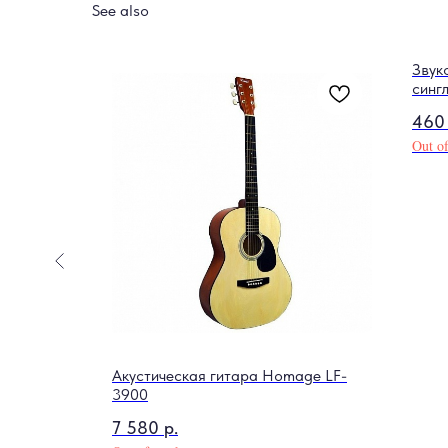
See also
Звук
синг
460
Out of
N3
Акустическая гитара Homage LF-
3900
7 580
р.