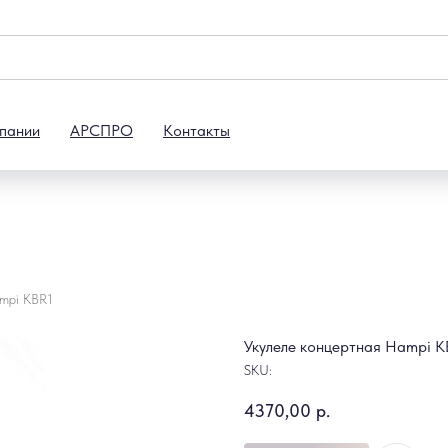
пании
АРСПРО
Контакты
ampi KBR1
Укулеле концертная Hampi K
SKU:
4370,00
р.