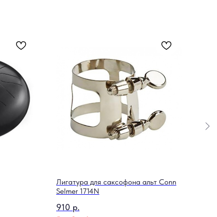
Лигатура для саксофона альт Conn
Верт
Selmer 1714N
PWP
910
р.
150