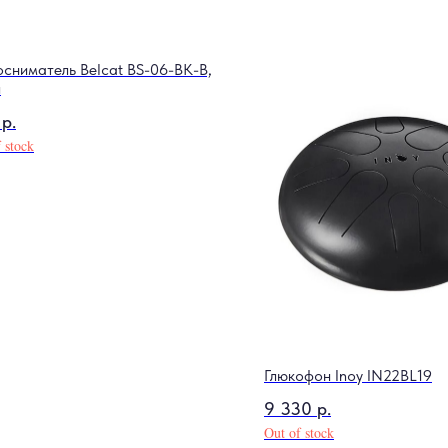
осниматель Belcat BS-06-BK-B,
л
р.
 stock
Глюкофон Inoy IN22BL19
9 330
р.
Out of stock