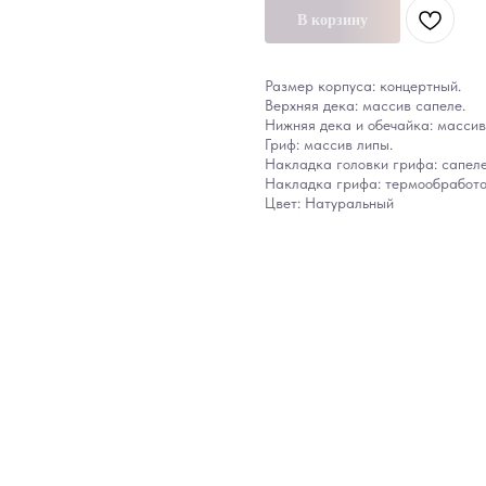
В корзину
Размер корпуса: концертный.
Верхняя дека: массив сапеле.
Нижняя дека и обечайка: массив
Гриф: массив липы.
Накладка головки грифа: сапеле
Накладка грифа: термообработа
Цвет: Натуральный