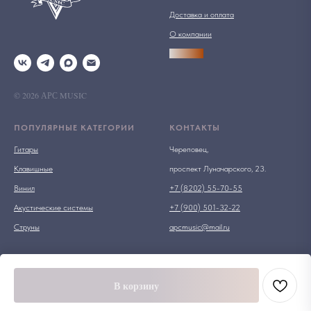
Доставка и оплата
О компании
АРСПРО
© 2026 АРС MUSIC
ПОПУЛЯРНЫЕ КАТЕГОРИИ
КОНТАКТЫ
Гитары
Череповец,
Клавишные
проспект Луначарского, 23.
Винил
+7 (8202) 55-70-55
Акустические системы
+7 (900) 501-32-22
Струны
apcmusic@mail.ru
В корзину