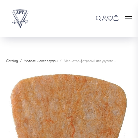
Catalog
Укулеле и аксессуары
Медиатор фетровый для укулеле Мозеръ Р12