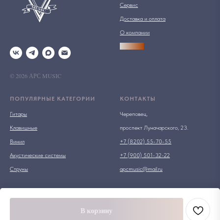
Сервис
Доставка и оплата
О компании
АРСПРО
© 2026 АРС MUSIC
ПОПУЛЯРНЫЕ КАТЕГОРИИ
КОНТАКТЫ
Гитары
Череповец,
Клавишные
проспект Луначарского, 23.
Винил
+7 (8202) 55-70-55
Акустические системы
+7 (900) 501-32-22
Струны
apcmusic@mail.ru
В корзину