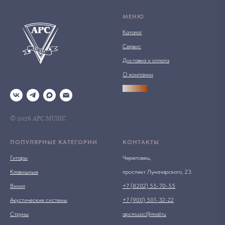
МЕНЮ
Каталог
Сервис
Доставка и оплата
О компании
АРСПРО
© 2026 АРС MUSIC
ПОПУЛЯРНЫЕ КАТЕГОРИИ
КОНТАКТЫ
Гитары
Череповец,
Клавишные
проспект Луначарского, 23.
Винил
+7 (8202) 55-70-55
Акустические системы
+7 (900) 501-32-22
Струны
apcmusic@mail.ru