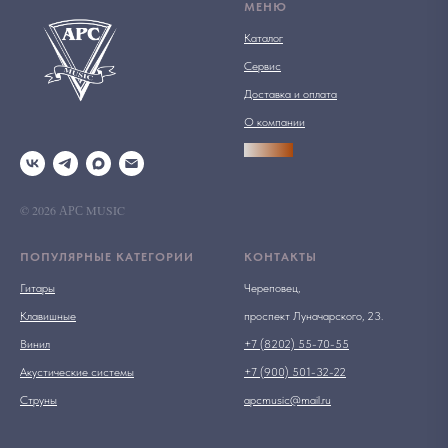
МЕНЮ
Каталог
Сервис
Доставка и оплата
О компании
АРСПРО
© 2026 АРС MUSIC
ПОПУЛЯРНЫЕ КАТЕГОРИИ
КОНТАКТЫ
Гитары
Череповец,
Клавишные
проспект Луначарского, 23.
Винил
+7 (8202) 55-70-55
Акустические системы
+7 (900) 501-32-22
Струны
apcmusic@mail.ru