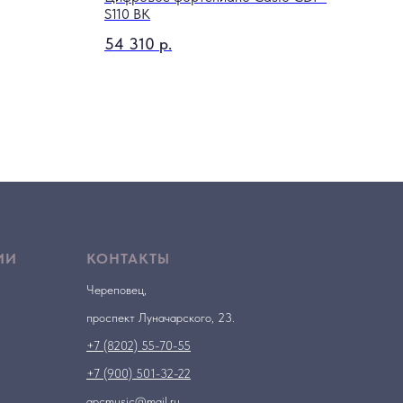
S110 BK
200
54 310
р.
ИИ
КОНТАКТЫ
Череповец,
проспект Луначарского, 23.
+7 (8202) 55-70-55
+7 (900) 501-32-22
apcmusic@mail.ru