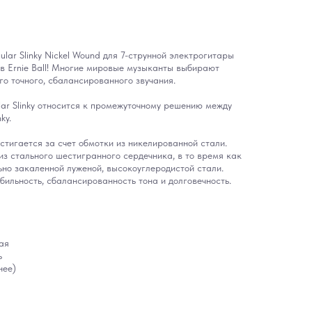
ular Slinky Nickel Wound для 7-струнной электрогитары
в Ernie Ball! Многие мировые музыканты выбирают
го точного, сбалансированного звучания.
ar Slinky относится к промежуточному решению между
ky.
стигается за счет обмотки из никелированной стали.
из стального шестигранного сердечника, в то время как
ьно закаленной луженой, высокоуглеродистой стали.
бильность, сбалансированность тона и долговечность.
ая
ь
нее)