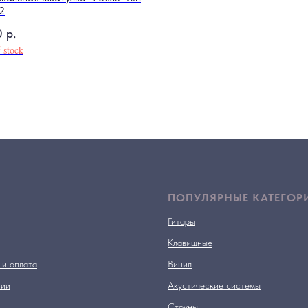
2
0
р.
 stock
ПОПУЛЯРНЫЕ КАТЕГОР
Гитары
Клавишные
 и оплата
Винил
нии
Акустические системы
Струны