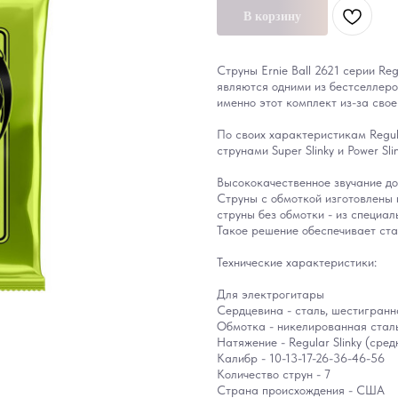
В корзину
Струны Ernie Ball 2621 серии Reg
являются одними из бестселлеро
именно этот комплект из-за свое
По своих характеристикам Regul
струнами Super Slinky и Power Slin
Высококачественное звучание до
Струны с обмоткой изготовлены 
струны без обмотки - из специал
Такое решение обеспечивает ста
Технические характеристики:
Для электрогитары
Сердцевина - сталь, шестигранн
Обмотка - никелированная стал
Натяжение - Regular Slinky (сред
Калибр - 10-13-17-26-36-46-56
Количество струн - 7
Страна происхождения - США