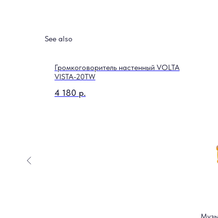
See also
ME-04
Громкоговоритель настенный VOLTA
VISTA-20TW
4 180
р.
Музы