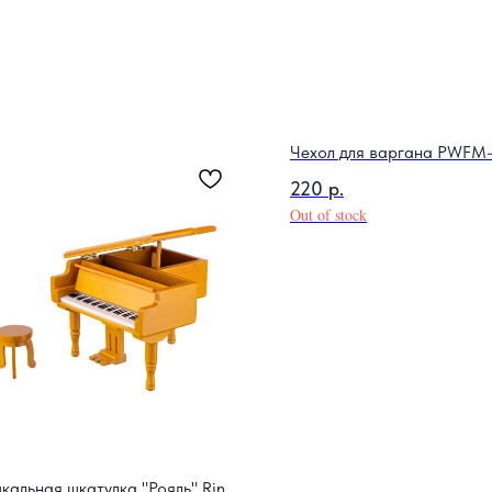
Чехол для варгана PWFM
220
р.
Out of stock
кальная шкатулка "Рояль" Rin