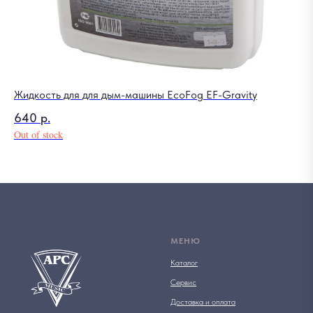
Жидкость для для дым-машины EcoFog EF-Gravity
640
р.
Out of stock
МЕНЮ
Каталог
Сервис
Доставка и оплата