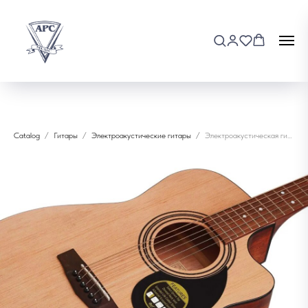
Catalog
Гитары
Электроакустические гитары
Электроакустическая гитара Cort AF515CЕ-OP