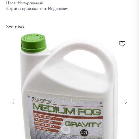
Цвет: Натуральный
Страна произодства: Индонезия
See also
Эл
16
Out