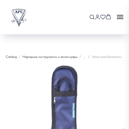
Catalog
Народные инструменты и аксессуары
...
Чехол для балалайки Балалайкеръ A-BF