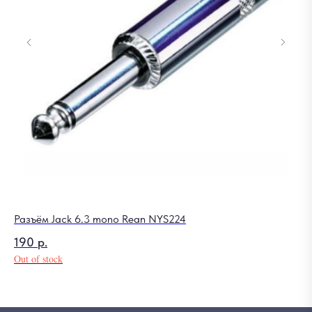
Разъём Jack 6.3 mono Rean NYS224
Ре
190
р.
1 
Out of stock