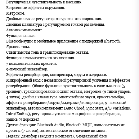
Регулируемая чувствительность к касанию.
Встроенные эффекты окружения.
Метроном.
Двойные звуки с регуляторами уровня микширования.
Двойная клавиатура с регулируемой точкой разделения.
Автоаккомпанемент.
Функция записи.
Bluetooth-аудио и мобильное приложение с поддержкой Bluetooth.
Яркость тона.
Сдвиг высоты тона и транспонирование октавы.
Функция автоматического отключения.
7 пользовательских пресетов.
9-полосный эквалайзер.
Эффекты реверберации, компрессора, хоруса и задержки.
Микрофонный вход с независимой регулировкой усиления и эффектом
реверберации. Общие функции: чувствительность к силе нажатия (5
уровней), транспонирование и сдвиг октавы, метроном (9 типов ударов,
4 звука), двойная клавиатура, многослойные звуки, яркость тембра,
эффекты реверберации/хоруса/задержки/компрессора, 9- полосный
эквалайзер, автоаккомпанемент (Auto Chord, Sync Start, A/B Variations,
Intro/Ending), регулировка усиления микрофона и реверберация,
запись (5 дорожек).
Другие функции: Bluetooth Audio, Bluetooth MIDI, пользовательские
пресеты (7 слотов), автоматическое отключение питания.
Педаль: демпфер (входит в комплект), 3-педальный блок