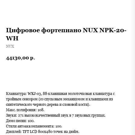
Цифровое фортепиано NUX NPK-20-
WH
NUX
44130,00
р.
В корзину
Клавиатура: WKJ-03, 88-клавишная молоточковая клавиатура с
тройным сенсором (со спусковым механизмом и клавишами из
синтетического черного дерева и слоновой кости).
Макс. полифония: 108.
Звуки: 271 высококачественный звук в 7 звуковых группах.
Демо песни: 100.
Стили автоаккомпанемента: 100.
Дисплей: TFT LCD 800x480 точек на дюйм.